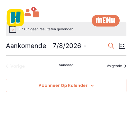
0
MENU
Er zijn geen resultaten gevonden.
Notice
SLUITEN
Event
Ev
Aankomende
 - 
7/8/2026
Zoeken
Lijst
Selecteer
we
Sear
een
datum.
na
Events
Vandaag
Vorige
and
Event
Volgende
View
Abonneer Op Kalender
Navig