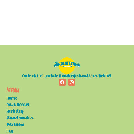
Ontdek Het Leukste Hondenfestival Van België!
Menu
Home
Onze Roedel
Herbeleef
Standhouders
Partners
FAQ