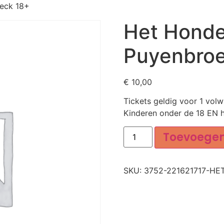
oeck 18+
Het Honde
Puyenbroe
€
10,00
Tickets geldig voor 1 vol
Kinderen onder de 18 EN h
Toevoege
SKU:
3752-221621717-HE