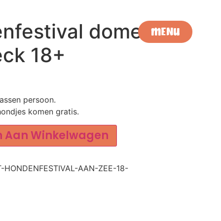
nfestival domein
MENU
ck 18+
SLUITEN
wassen persoon.
ondjes komen gratis.
Alternative:
n Aan Winkelwagen
T-HONDENFESTIVAL-AAN-ZEE-18-