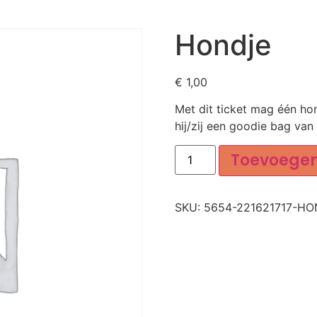
Hondje
€
1,00
Met dit ticket mag één hon
hij/zij een goodie bag van
Toevoege
SKU:
5654-221621717-H