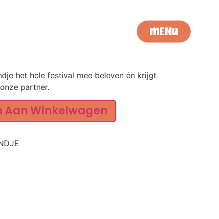
MENU
SLUITEN
dje het hele festival mee beleven én krijgt
 onze partner.
Alternative:
n Aan Winkelwagen
ONDJE